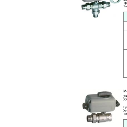
Тр
Ти
М
у
22
Вр
Уг
Ти