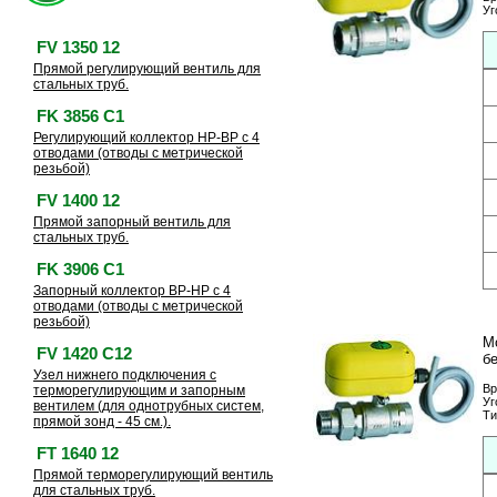
Уг
FV 1350 12
Прямой регулирующий вентиль для
стальных труб.
FK 3856 C1
Регулирующий коллектор HP-BP с 4
отводами (отводы с метрической
резьбой)
FV 1400 12
Прямой запорный вентиль для
стальных труб.
FK 3906 C1
Запорный коллектор BP-HP с 4
отводами (отводы с метрической
резьбой)
М
FV 1420 C12
бе
Узел нижнего подключения с
Вр
терморегулирующим и запорным
Уг
вентилем (для однотрубных систем,
Ти
прямой зонд - 45 см.).
FT 1640 12
Прямой терморегулирующий вентиль
для стальных труб.