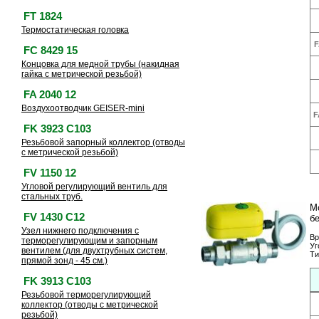
FT 1824
Термостатическая головка
F
FC 8429 15
Концовка для медной трубы (накидная
гайка с метрической резьбой)
FA 2040 12
Воздухоотводчик GEISER-mini
F
FK 3923 C103
Резьбовой запорный коллектор (отводы
с метрической резьбой)
FV 1150 12
Угловой регулирующий вентиль для
стальных труб.
М
FV 1430 C12
бе
Узел нижнего подключения с
Вр
терморегулирующим и запорным
Уг
вентилем (для двухтрубных систем,
Ти
прямой зонд - 45 см.)
FK 3913 C103
Резьбовой терморегулирующий
коллектор (отводы с метрической
резьбой)