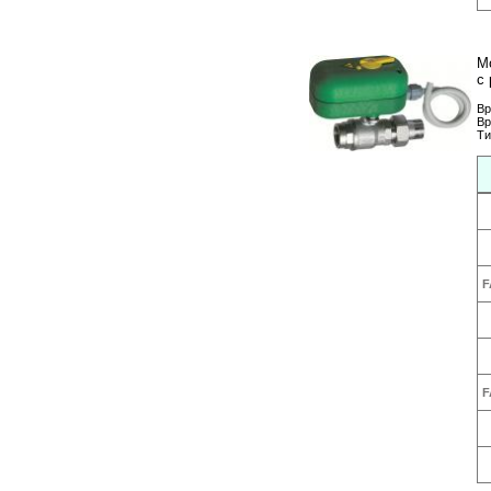
М
с 
Вр
Вр
Ти
F
F