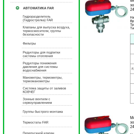
М
з
АВТОМАТИКА FAR
2
Гидроразделитель
На
(Гидрострелка) FAR
Вр
Тр
Клапаны для выпуска воздуха,
Ти
термосмесители, группы
безопасности
Фильтры
Редукторы для подпитки
системы отопления
Редукторы понижения
давления для системы
F
водоснабжения
Манометры, термометры,
термоманометры
Система защиты от заливов
КОВЧЕГ
Зонные вентили с
сервоуправлением
Группы быстрого монтажа
М
з
Термостаты FAR
2
Перепускной клапан