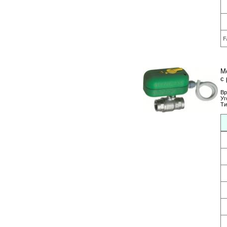
F
М
с 
Вр
Уг
Ти