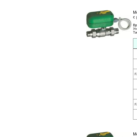
М
с 
Вр
Уг
Ти
F
F
М