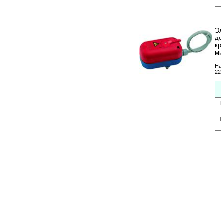
Э
д
к
м
На
22