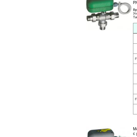
р
Вр
Уг
Ти
F
F
М
с 