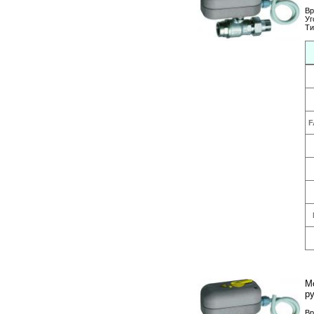
Вр
Уг
Ти
F
М
р
Вр