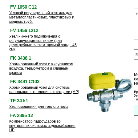
FV 1050 C12
Угловой регулирующий вентиль для
F
металлопластиковых, пластиковых и
медных труб.
FV 1456 1212
Узел нижнего подключения с
регулирующим вентилем (для
двухтрубных систем, прямой зонд - 45
см)
F
FK 3438 1
Хромированный узел с выпускником
воздуха, термометром и сливным
краном
М
бе
FK 3481 C103
Н
Хромированный узел для системы
напольного отопления с отводами (МР)
Вр
Уг
Ти
TF 34 k1
Узел смешения для теплого пола
FA 2895 12
Компенсатор гидроударов во
внутренних системах водоснабжения
НР
F