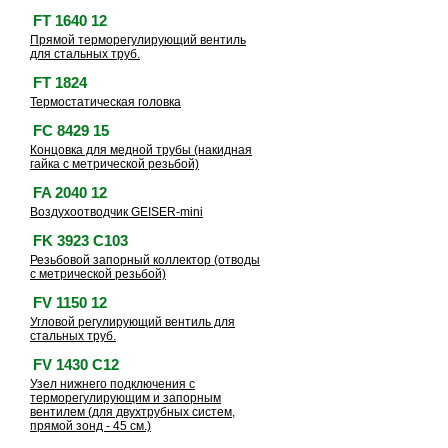
FT 1640 12
Прямой терморегулирующий вентиль
для стальных труб.
FT 1824
Термостатическая головка
FC 8429 15
Концовка для медной трубы (накидная
гайка с метрической резьбой)
FA 2040 12
Воздухоотводчик GEISER-mini
FK 3923 C103
Резьбовой запорный коллектор (отводы
с метрической резьбой)
FV 1150 12
Угловой регулирующий вентиль для
стальных труб.
FV 1430 C12
Узел нижнего подключения с
терморегулирующим и запорным
вентилем (для двухтрубных систем,
прямой зонд - 45 см.)