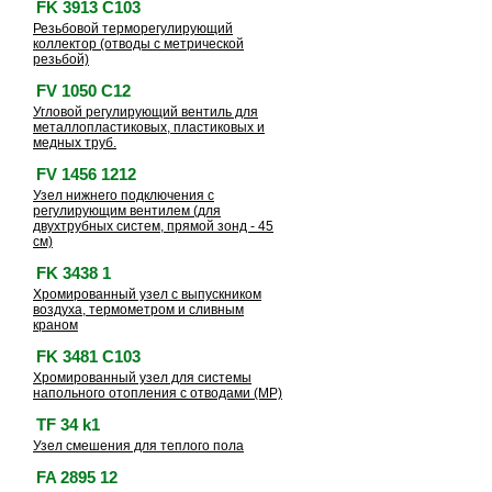
FK 3913 C103
Резьбовой терморегулирующий
коллектор (отводы с метрической
резьбой)
FV 1050 C12
Угловой регулирующий вентиль для
металлопластиковых, пластиковых и
медных труб.
FV 1456 1212
Узел нижнего подключения с
регулирующим вентилем (для
двухтрубных систем, прямой зонд - 45
см)
FK 3438 1
Хромированный узел с выпускником
воздуха, термометром и сливным
краном
FK 3481 C103
Хромированный узел для системы
напольного отопления с отводами (МР)
TF 34 k1
Узел смешения для теплого пола
FA 2895 12