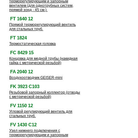
терморегулирующим и запорным
вентилем (для однотрубных систем,
прямой зонд - 45 см.).
FT 1640 12
Прямой терморегулирующий вентиль
для стальных труб.
FT 1824
Термостатическая головка
FC 8429 15
Концовка для медной трубы (накидная
гайка с метрической резьбой)
FA 2040 12
Воздухоотводчик GEISER-mini
FK 3923 C103
Резьбовой запорный коллектор (отводы
с метрической резьбой)
FV 1150 12
Угловой регулирующий вентиль для
стальных труб.
FV 1430 C12
Узел нижнего подключения с
терморегулирующим и запорным