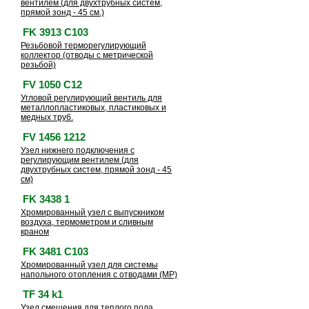
вентилем (для двухтрубных систем,
прямой зонд - 45 см.)
FK 3913 C103
Резьбовой терморегулирующий
коллектор (отводы с метрической
резьбой)
FV 1050 C12
Угловой регулирующий вентиль для
металлопластиковых, пластиковых и
медных труб.
FV 1456 1212
Узел нижнего подключения с
регулирующим вентилем (для
двухтрубных систем, прямой зонд - 45
см)
FK 3438 1
Хромированный узел с выпускником
воздуха, термометром и сливным
краном
FK 3481 C103
Хромированный узел для системы
напольного отопления с отводами (МР)
TF 34 k1
Узел смешения для теплого пола