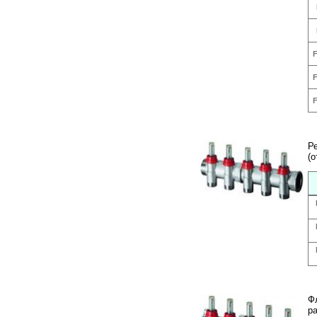
F
F
F
Р
(о
Ф
р