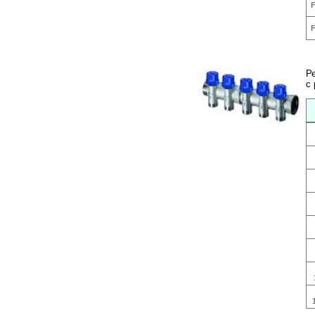
F
F
Р
с 