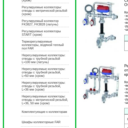
С
(хром)
О
Регулируемые коллекторы:
отводы с метрической резьбой
Ко
(хром)
-з
-п
Регулируемый коллектор
-в
FK3827, FK3828 (латунь)
-р
-ш
Регулируемые коллекторы
START (хром)
Терморегулируемые
коллекторы, водяной теплый
пол FAR
Нерегулируемые коллекторы:
отводы с трубной резьбой
L=100 мм (латунь)
Р
Нерегулируемые коллекторы:
о
отводы с трубной резьбой,
к
L=50 мм (хром)
Ко
Нерегулируемые коллекторы:
-в
отводы с трубной резьбой,
-з
L=36 мм (хром)
-п
-в
Hерегулируемые коллекторы:
-р
отводы с метрической резьбой,
-ш
L=36, 50 мм (хром)
Комплектующие к коллекторам
Шкафы коллекторные FAR