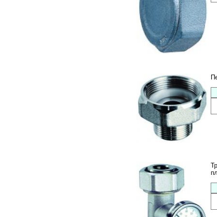
П
Т
п