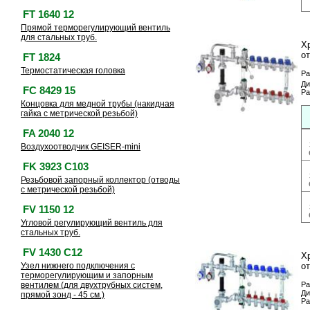
FT 1640 12
Прямой терморегулирующий вентиль
для стальных труб.
Х
о
FT 1824
Термостатическая головка
Ра
Ди
FC 8429 15
Ра
Концовка для медной трубы (накидная
гайка с метрической резьбой)
FA 2040 12
Воздухоотводчик GEISER-mini
FK 3923 C103
Резьбовой запорный коллектор (отводы
с метрической резьбой)
FV 1150 12
Угловой регулирующий вентиль для
стальных труб.
FV 1430 C12
Х
Узел нижнего подключения с
о
терморегулирующим и запорным
вентилем (для двухтрубных систем,
Ра
Ди
прямой зонд - 45 см.)
Ра