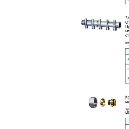
З
О
П
м
о
Kv
К
ко
Хр
М3