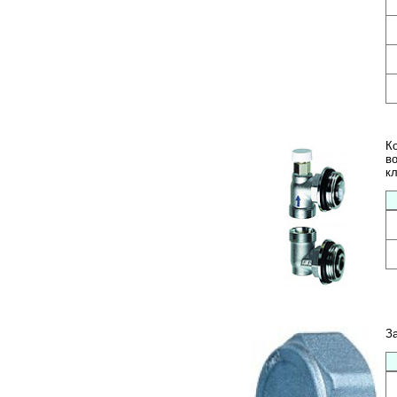
К
в
к
З