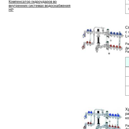
Компенсатор гидроударов во
внутренних системах водоснабжения
НР
С
с
L
Ра
Ди
Ра
Х
р
к
Ра