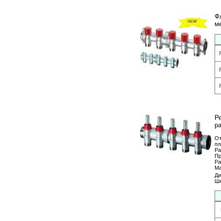
Ф
м
Р
р
От
пл
Ра
Пр
Ра
Ма
Ди
Шк