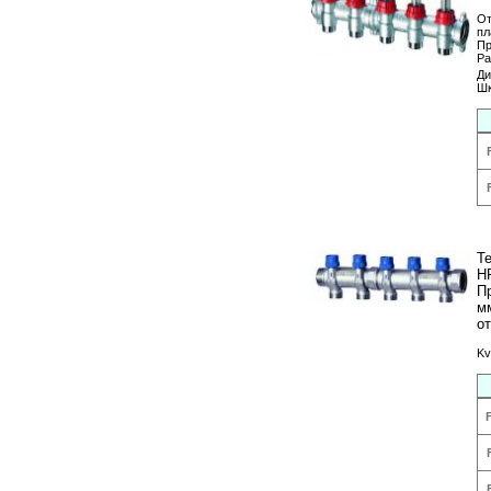
От
пл
Пр
Ра
Ди
Шк
Т
H
П
мм
о
Kv