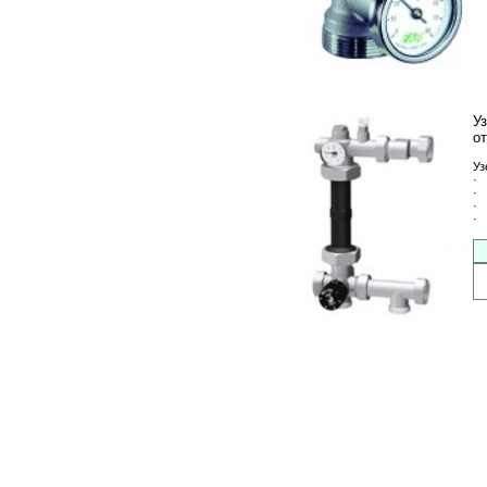
У
о
Уз
·
·
· 
· 