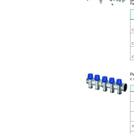
Ди
Ра
C
C
C
Р
с
F