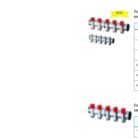
Р
м
F
F
F
Р
ев