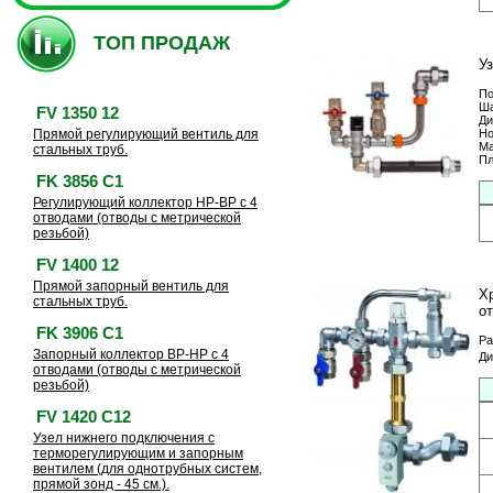
ТОП ПРОДАЖ
У
По
Ша
FV 1350 12
Ди
Прямой регулирующий вентиль для
Но
Ма
стальных труб.
Пл
FK 3856 C1
Регулирующий коллектор HP-BP с 4
отводами (отводы с метрической
резьбой)
FV 1400 12
Прямой запорный вентиль для
Х
стальных труб.
о
FK 3906 C1
Ра
Запорный коллектор BP-HP с 4
Ди
отводами (отводы с метрической
резьбой)
FV 1420 C12
Узел нижнего подключения с
терморегулирующим и запорным
вентилем (для однотрубных систем,
прямой зонд - 45 см.).