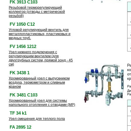
FK 3913 C103
Резьбовой терморегулирующий
коллектор (отводы с метрической
резьбой)
FV 1050 C12
Угловой регулирующий вентиль для
металлопластиковых, пластиковых и
медных труб.
FV 1456 1212
Узел нижнего подключения с
регулирующим вентилем (для
двухтрубных систем, прямой зонд - 45
см)
Р
к
FK 3438 1
о
Хромированный узел с выпускником
к
воздуха, термометром и сливным
краном
Ра
Ди
Ра
FK 3481 C103
Хромированный узел для системы
напольного отопления с отводами (МР)
TF 34 k1
Узел смешения для теплого пола
FA 2895 12