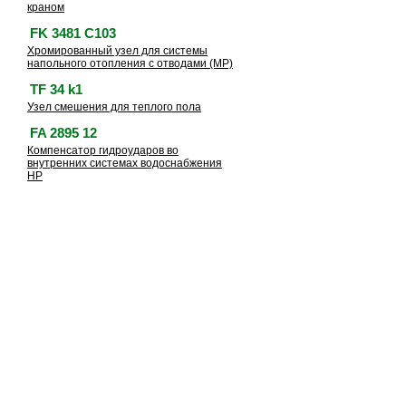
краном
FK 3481 C103
Хромированный узел для системы
напольного отопления с отводами (МР)
TF 34 k1
Узел смешения для теплого пола
FA 2895 12
Компенсатор гидроударов во
внутренних системах водоснабжения
НР