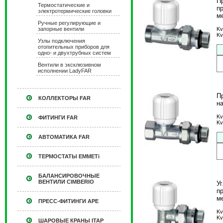
П
Термостатические и
п
электротермические головки
м
Ручные регулирующие и
запорные вентили
Kv
Kv
Узлы подключения
отопительных приборов для
одно- и двухтрубных систем
Вентили в эксклюзивном
исполнении LadyFAR
П
КОЛЛЕКТОРЫ FAR
н
Kv
ФИТИНГИ FAR
Kv
АВТОМАТИКА FAR
ТЕРМОСТАТЫ EMMETi
БАЛАНСИРОВОЧНЫЕ
ВЕНТИЛИ CIMBERIO
У
п
м
ПРЕСС-ФИТИНГИ APE
Kv
Kv
ШАРОВЫЕ КРАНЫ ITAP