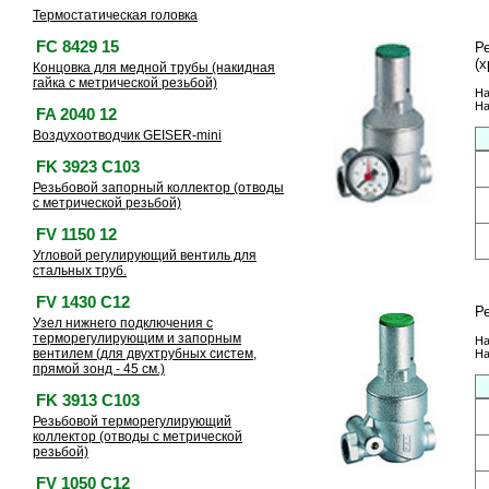
Термостатическая головка
FC 8429 15
Р
(х
Концовка для медной трубы (накидная
гайка с метрической резьбой)
На
На
FA 2040 12
Воздухоотводчик GEISER-mini
FK 3923 C103
Резьбовой запорный коллектор (отводы
с метрической резьбой)
FV 1150 12
Угловой регулирующий вентиль для
стальных труб.
FV 1430 C12
Р
Узел нижнего подключения с
терморегулирующим и запорным
На
вентилем (для двухтрубных систем,
На
прямой зонд - 45 см.)
FK 3913 C103
Резьбовой терморегулирующий
коллектор (отводы с метрической
резьбой)
FV 1050 C12