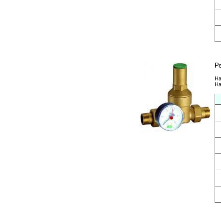
Р
На
На