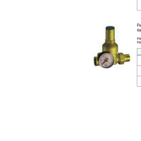
Р
ба
На
На