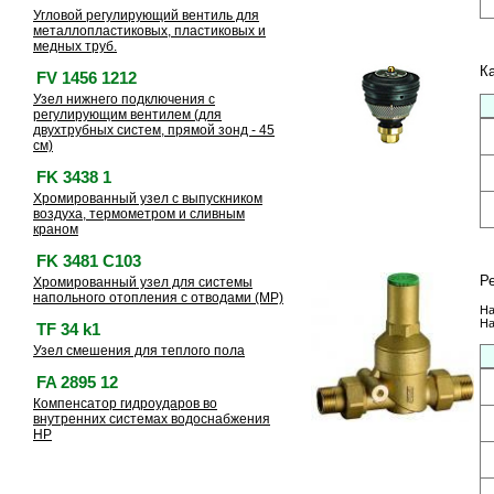
Угловой регулирующий вентиль для
металлопластиковых, пластиковых и
медных труб.
К
FV 1456 1212
Узел нижнего подключения с
регулирующим вентилем (для
двухтрубных систем, прямой зонд - 45
см)
FK 3438 1
Хромированный узел с выпускником
воздуха, термометром и сливным
краном
FK 3481 C103
Р
Хромированный узел для системы
напольного отопления с отводами (МР)
На
На
TF 34 k1
Узел смешения для теплого пола
FA 2895 12
Компенсатор гидроударов во
внутренних системах водоснабжения
НР