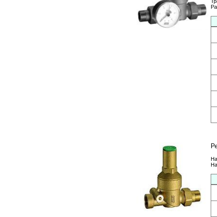
Тр
Ра
Р
На
На