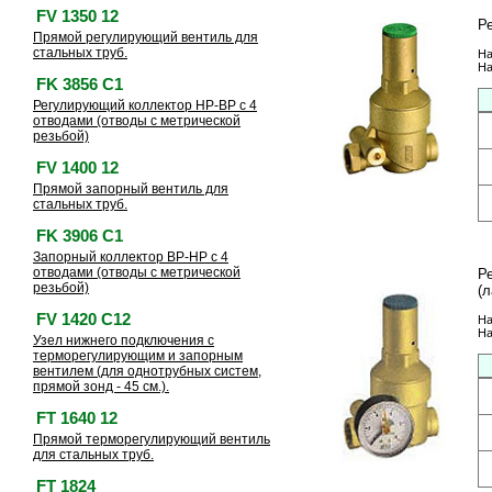
FV 1350 12
Р
Прямой регулирующий вентиль для
стальных труб.
На
На
FK 3856 C1
Регулирующий коллектор HP-BP с 4
отводами (отводы с метрической
резьбой)
FV 1400 12
Прямой запорный вентиль для
стальных труб.
FK 3906 C1
Запорный коллектор BP-HP с 4
отводами (отводы с метрической
Р
резьбой)
(л
FV 1420 C12
На
На
Узел нижнего подключения с
терморегулирующим и запорным
вентилем (для однотрубных систем,
прямой зонд - 45 см.).
FT 1640 12
Прямой терморегулирующий вентиль
для стальных труб.
FT 1824