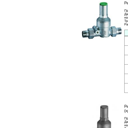
Р
Пр
Да
на
Тр
Ра
Р
(х
Пр
Да
на